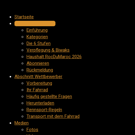
Zum
Inhalt
Startseite
springen
Die Herausforderung
Einführung
Kategorien
Die 6 Stufen
Verpflegung & Biwaks
Haushalt RocDuMaroc 2026
Abonnieren
Rückmeldung
Abschnitt Wettbewerber
Vorbereitung
Ihr Fahrrad
Häufig gestellte Fragen
Herunterladen
Rennsport-Regeln
Transport mit dem Fahrrad
Medien
Fotos