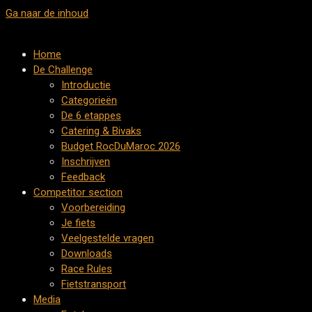
Ga naar de inhoud
Home
De Challenge
Introductie
Categorieën
De 6 etappes
Catering & Bivaks
Budget RocDuMaroc 2026
Inschrijven
Feedback
Competitor section
Voorbereiding
Je fiets
Veelgestelde vragen
Downloads
Race Rules
Fietstransport
Media