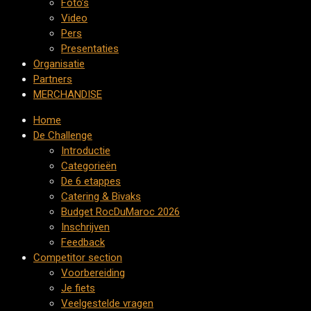
Foto’s
Video
Pers
Presentaties
Organisatie
Partners
MERCHANDISE
Home
De Challenge
Introductie
Categorieën
De 6 etappes
Catering & Bivaks
Budget RocDuMaroc 2026
Inschrijven
Feedback
Competitor section
Voorbereiding
Je fiets
Veelgestelde vragen