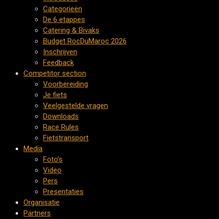
Categorieën
De 6 etappes
Catering & Bivaks
Budget RocDuMaroc 2026
Inschrijven
Feedback
Competitor section
Voorbereiding
Je fiets
Veelgestelde vragen
Downloads
Race Rules
Fietstransport
Media
Foto’s
Video
Pers
Presentaties
Organisatie
Partners